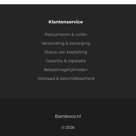
Klantenservice
Retourneren & ruilen
Verzending & bezorging
Status van bestelling
Garantie & reparatie
Betaalmogelijkheden
Voorraad & beschikbaarheid
Bambooz.nl
© 2026