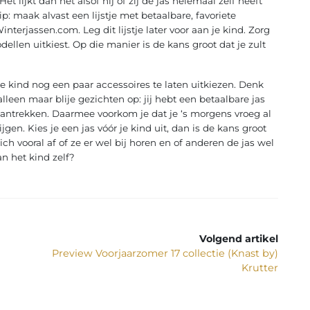
 Het lijkt dan net alsof hij of zij de jas helemaal zelf heeft
: maak alvast een lijstje met betaalbare, favoriete
nterjassen.com. Leg dit lijstje later voor aan je kind. Zorg
odellen uitkiest. Op die manier is de kans groot dat je zult
je kind nog een paar accessoires te laten uitkiezen. Denk
alleen maar blije gezichten op: jij hebt een betaalbare jas
aantrekken. Daarmee voorkom je dat je ‘s morgens vroeg al
jgen. Kies je een jas vóór je kind uit, dan is de kans groot
zich vooral af of ze er wel bij horen en of anderen de jas wel
n het kind zelf?
Volgend artikel
Preview Voorjaarzomer 17 collectie (Knast by)
Krutter