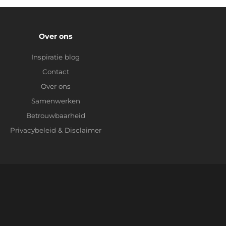
Over ons
Inspiratie blog
Contact
Over ons
Samenwerken
Betrouwbaarheid
Privacybeleid
&
Disclaimer