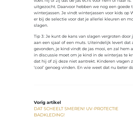
voelt hij of zij dat de jas echt voor hem of haar is.
uitgezocht. Daarvoor hebben we nog een goede tip
winterjassen. Je vindt winterjassen voor kids op Wi
er bij de selectie voor dat je allerlei kleuren en m
slagen.
Tip 3: Je kunt de kans van slagen vergroten door 
aan een sjaal of een muts. Uiteindelijk levert dat 
gevonden, je kind vindt de jas mooi, en zal hem 
in discussie moet om je kind in de winterjas te kri
dat hij of zij deze niet aantrekt. Kinderen vragen 
‘cool’ genoeg vinden. En wie weet dat nu beter da
Vorig artikel
DAT SCHEELT SMEREN! UV-PROTECTIE
BADKLEDING!